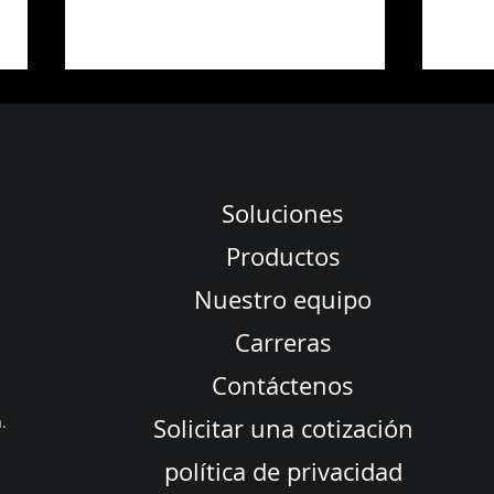
Soluciones
Productos
Día del Pasante 2024 en NewSpace
Premio
Nuestro equipo
Launchpad
Negoc
Carreras
Empre
Minor
Contáctenos
.
Solicitar una cotización
política de privacidad