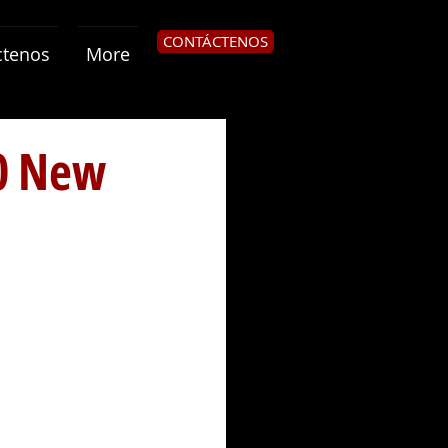
CONTÁCTENOS
ctenos
More
20 New