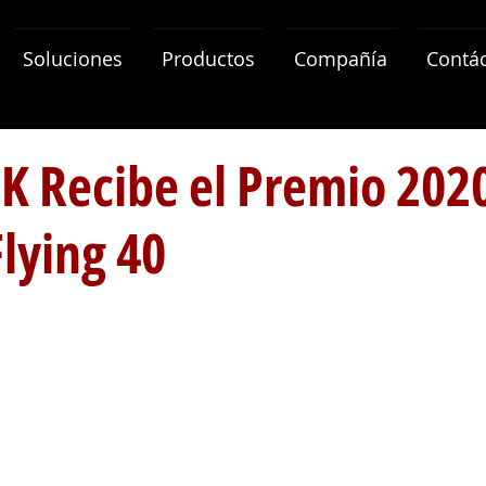
Soluciones
Productos
Compañía
Contá
K Recibe el Premio 20
lying 40