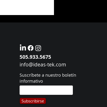
505.933.5675
 de la Diversidad en los
info@ideas-tek.com
ios de Space Valley 2023 para
sas con Empleados de
Suscríbete a nuestro boletín
ías
informativo
Subscribirse