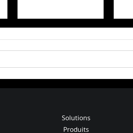
Journée des Stagiaires 2024 au
Prix S
NewSpace Launchpad
Busin
Compt
Minor
Solutions
Produits