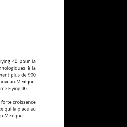
ying 40 pour la 
nologiques à la 
ment plus de 900 
ouveau-Mexique. 
me Flying 40.
forte croissance 
 qui la place au 
au-Mexique.