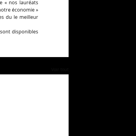
 « nos lauréats 
 notre économie » 
s du le meilleur 
ont disponibles 
Voir tout