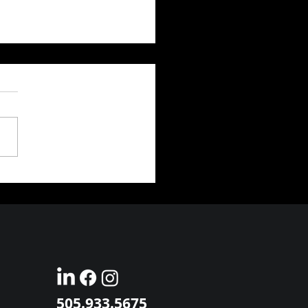
pace Valley Diversity in
ess 2023 pour les Entreprises
ant des Employés Issus de
ités
505.933.5675