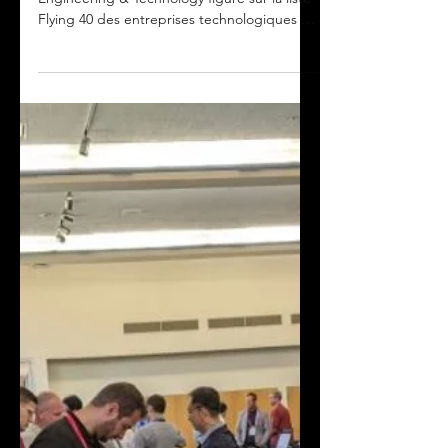
11 juin 2024
IDEAS-TEK Reçoit la
Reconnaissance
Flying 40 2023
Pour la 6e année consécutive, IDEAS
Engineering & Technology figure sur la liste
Flying 40 des entreprises technologiques à
la croissance...