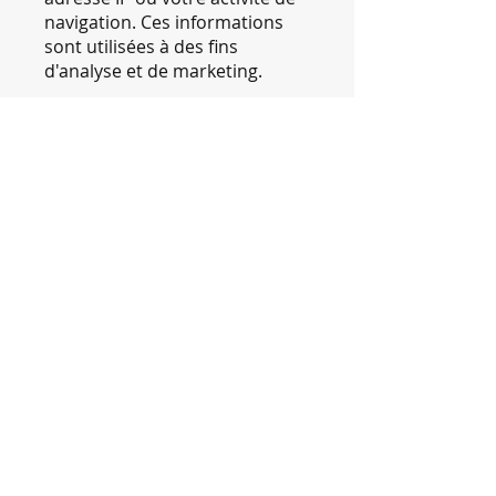
navigation. Ces informations
sont utilisées à des fins
d'analyse et de marketing.
Consentement:
En utilisant notre site Web,
vous consentez à l'utilisation de
cookies comme indiqué dans
cette politique. Vous pouvez
gérer vos préférences en
matière de cookies en ajustant
les paramètres de votre
navigateur.
Options de désinscription :
Vous pouvez refuser les
cookies en ajustant les
paramètres de votre
navigateur. Veuillez noter que
la désactivation des cookies
peut affecter la fonctionnalité