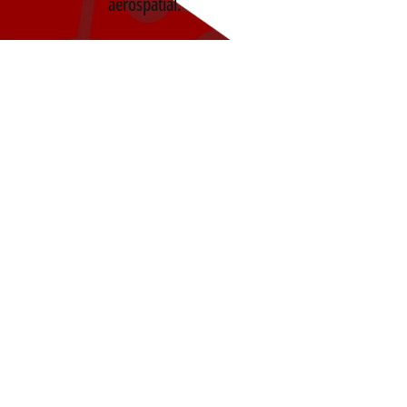
aérospatial.
Au moment où IDEAS-TEK a mis
sa première charge utile en
orbite en 2015, elle a recentré
son action sur l'industrie spatiale
et a continué à développer son