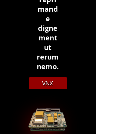
mand
e
digne
ment
ut
rerum
nemo.
VNX