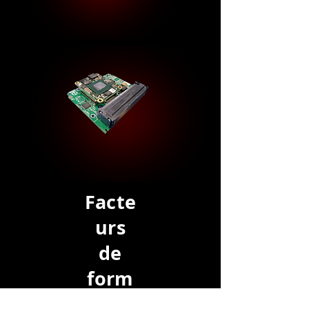
Facte
urs
de
form
e