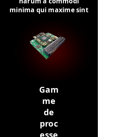
harum a commodi
minima qui maxime sint
Gam
me
de
proc
esse