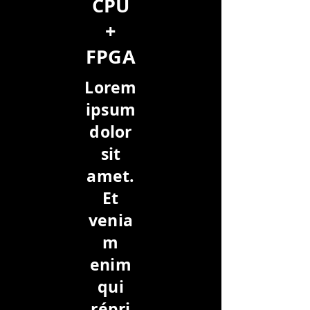
CPU
+
FPGA
Lorem
ipsum
dolor
sit
amet.
Et
venia
m
enim
qui
répri