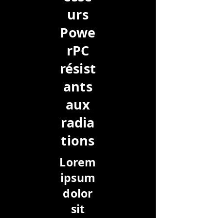
urs
Powe
rPC
résist
ants
aux
radia
tions
Lorem
ipsum
dolor
sit