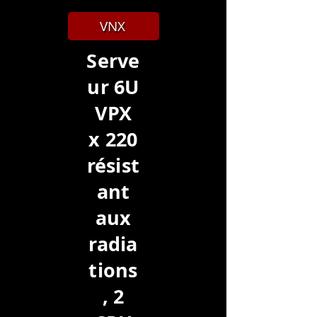
VNX
Serve
ur 6U
VPX
x 220
résist
ant
aux
radia
tions
, 2