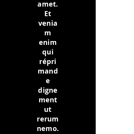
amet.
Et
venia
m
enim
qui
répri
mand
e
digne
ment
ut
rerum
nemo.